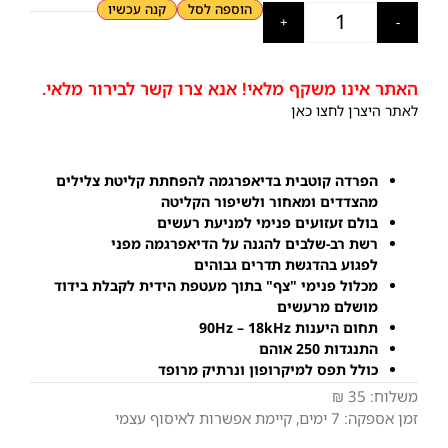
הוספה לסל
קנה עכשיו
+
-
האתר אינו משקף מלאי! אנא צרו קשר לבירור מלאי.
לאתר היצרן לחצו כאן
הפרדה קוטבית בדיאפרגמה להפחתת קליטת צלילים
מהצדדים ומאחור ולשיפור הקליטה
בולם זעזועים פנימי
למניעת רעשים
רשת רב-שלבים להגנה על הדיאפרגמה מפני
לפגוע
בהדגשת תדרים גבוהים
מכלול פנימי
"צף" בתוך מעטפת
הידית לקבלת בידוד
מושלם מרעשים
תחום היענות 90Hz – 18kHz
התנגדות 250 אוהם
כולל תפס למיקרופון ונרתיק מרופד
משלוח:
35 ₪
זמן אספקה:
7
ימים
, קיימת אפשרות לאיסוף עצמי