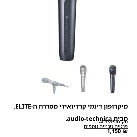
מיקרופון דינמי קרדיואידי מסדרת ה-ELITE,
מבית audio-technica.
מק"ט
AT-333510
פרטים טכניים נוספים
1,150
₪