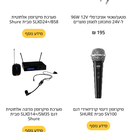
מטען/שנאי אוניברסלי 96W 12V
מערכת מיקרופון אלחוטית
ל-24V מתכוונן למגוון מוצרים
SLXD24+/B58 מבית Shure
₪
195
מידע נוסף
מיקרופון דינמי קרדיואידי דגם
מערכת מיקרופון מדונה אלחוטית
SV100 מבית SHURE
דגם SLXD14+/SM35 מבית
Shure
מידע נוסף
מידע נוסף