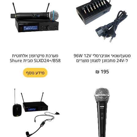
מטען/שנאי אוניברסלי 96W 12V
מערכת מיקרופון אלחוטית
ל-24V מתכוונן למגוון מוצרים
SLXD24+/B58 מבית Shure
₪
195
מידע נוסף