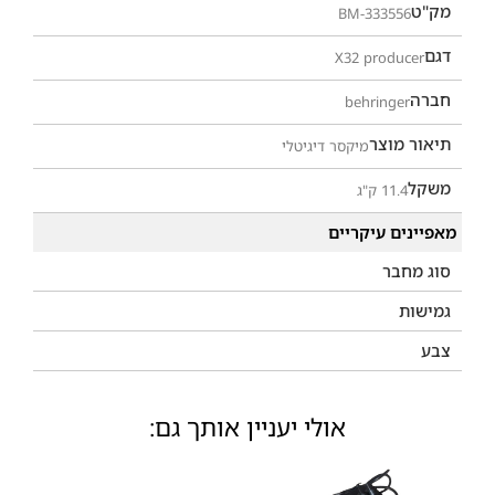
מק"ט
BM-333556
דגם
X32 producer
חברה
behringer
תיאור מוצר
מיקסר דיגיטלי
משקל
11.4 ק"ג
מאפיינים עיקריים
סוג מחבר
גמישות
צבע
אולי יעניין אותך גם: