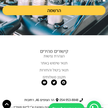
אני מסכים/ה לקבל דיוור שיווקי מ- Barak Cables
הרשמה
קישורים מהירים
הצהרת נגישות
תנאי שימוש באתר
תנאי ביטול והחזרות
תקנון משלוחים
054-953-8848
הר הצופים 46, רחובות
נבנה באהבה ע"י ליינס סטודיו –
עיצוב