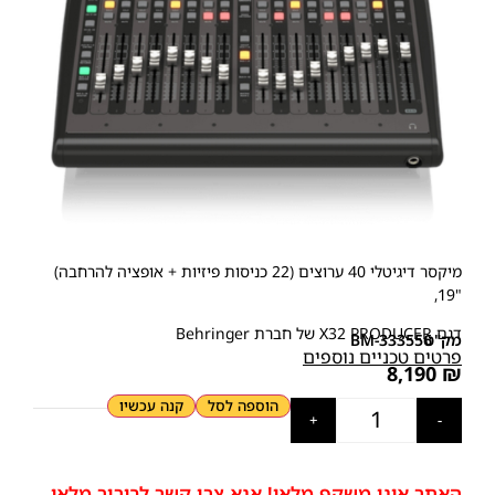
מיקסר דיגיטלי 40 ערוצים (22 כניסות פיזיות + אופציה להרחבה)
"19,
דגם X32 PRODUCER של חברת Behringer
מק"ט
BM-333556
פרטים טכניים נוספים
8,190
₪
הוספה לסל
קנה עכשיו
+
-
האתר אינו משקף מלאי! אנא צרו קשר לבירור מלאי.