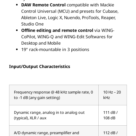
DAW Remote Control
compatible with Mackie
Control Universal (MCU) and presets for Cubase,
Ableton Live, Logic X, Nuendo, ProTools, Reaper,
Studio One
Offline editing and remote control
via WING-
CoPilot, WING-Q and WING-Edit Softwares for
Desktop and Mobile
19" rack-mountable in 3 positions
Input/Output Characteristics
Frequency response @ 48 kHz sample rate, 0
10 Hz – 20
to -1 dB (any gain setting)
kHz
Dynamic range, analog in to analog out
111 dB /
(typical), XLR / aux
108 dB
A/D dynamic range, preamplifier and
112 dB /