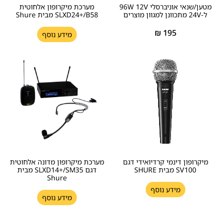
מטען/שנאי אוניברסלי 96W 12V
מערכת מיקרופון אלחוטית
ל-24V מתכוונן למגוון מוצרים
SLXD24+/B58 מבית Shure
₪
195
מידע נוסף
מיקרופון דינמי קרדיואידי דגם
מערכת מיקרופון מדונה אלחוטית
SV100 מבית SHURE
דגם SLXD14+/SM35 מבית
Shure
מידע נוסף
מידע נוסף