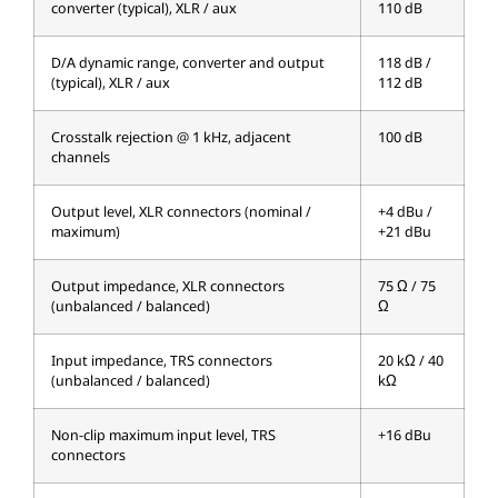
converter (typical), XLR / aux
110 dB
D/A dynamic range, converter and output
118 dB /
(typical), XLR / aux
112 dB
Crosstalk rejection @ 1 kHz, adjacent
100 dB
channels
Output level, XLR connectors (nominal /
+4 dBu /
maximum)
+21 dBu
Output impedance, XLR connectors
75 Ω / 75
(unbalanced / balanced)
Ω
Input impedance, TRS connectors
20 kΩ / 40
(unbalanced / balanced)
kΩ
Non-clip maximum input level, TRS
+16 dBu
connectors