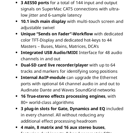
3 AES50 ports
for a total of 144 input and output
signals on SuperMac CAT5 connections with ultra-
low jitter and 6-sample latency
10.1 inch main display
with multi-touch screen and
adjustable swivel
Unique “Sends on Fader”-Workflow
with dedicated
color TFT-Display and dedicated hot-keys to 44
Masters – Buses, Mains, Matrices, DCA's
Integrated USB Audio/MIDI
Interface for 48 audio
channels in and out
Dual-SD card live recorder/player
with up to 64
tracks and markers for identifying song positions
Internal AoIP-module
can upgrade the Ethernet
ports with optional 64 channel audio in and out to
Audinate Dante and Waves SoundGrid networks
16 True-stereo effects processing engines
, with
80+ world-class algorithms
3 plug-in slots for Gate, Dynamics and EQ
included
in every channel. All without reducing any
additional effect processing headroom
4 main, 8 matrix and 16 aux stereo buses
,