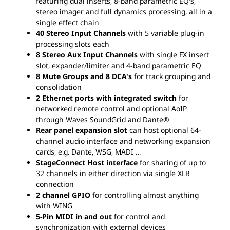
featuring dual inserts, 8-band parametric EQ's,
stereo imager and full dynamics processing, all in a
single effect chain
40 Stereo Input Channels
with 5 variable plug-in
processing slots each
8 Stereo Aux Input Channels
with single FX insert
slot, expander/limiter and 4-band parametric EQ
8 Mute Groups and 8 DCA's
for track grouping and
consolidation
2 Ethernet ports with integrated switch
for
networked remote control and optional AoIP
through Waves SoundGrid and Dante®
Rear panel expansion slot
can host optional 64-
channel audio interface and networking expansion
cards, e.g. Dante, WSG, MADI …
StageConnect Host interface
for sharing of up to
32 channels in either direction via single XLR
connection
2 channel GPIO
for controlling almost anything
with WING
5-Pin MIDI in and out
for control and
synchronization with external devices