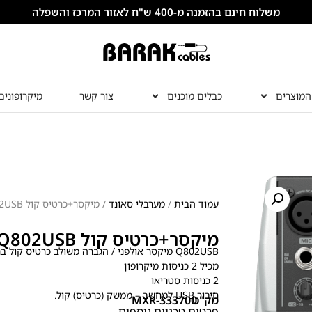
משלוח חינם בהזמנה מ-400 ש"ח לאזור המרכז והשפלה
המוצרים
כבלים מוכנים
צור קשר
מיקרופונים
עמוד הבית
/
מערבלי סאונד
/ מיקסר+כרטיס קול BEHRINGER Q802USB
מיקסר+כרטיס קול BEHRINGER Q802USB
Q802USB מיקסר אולפני / הגברה משולב כרטיס קול ברינגר
מכיל 2 כניסות מיקרופון
2 כניסות סטריאו
חיבור
USB
למחשב – ממשק (כרטיס) קול.
מק"ט
MXR-333700
פרטים טכניים נוספים