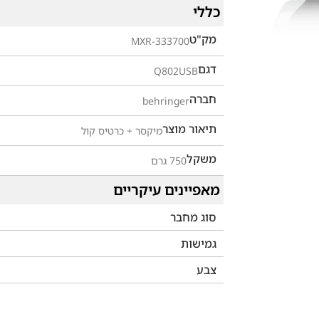
כללי
מק"ט
MXR-333700
דגם
Q802USB
חברה
behringer
תיאור מוצר
מיקסר + כרטיס קול
משקל
750 גרם
מאפיינים עיקריים
סוג מחבר
גמישות
צבע