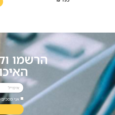
הרשמו וק
האיכו
אני מסכים/ה לקב