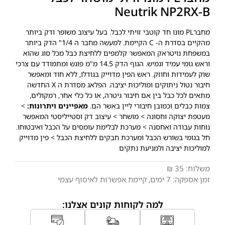
Neutrik NP2RX-B
מחברPL מונו חד קוטבי זויתי לכבל. בעל עיצוב משופר ודק ביותר
מהקיים בסדרת ה- C הקיימת. למעשה מחבר ה 1/4" הדק ביותר
במשפחת נויטראק המאפשר קלמפים ללחיצת כבל מכל סוג שהוא
וראש גומי עמיד וגמיש. הגוף הדק 14.5 מ"מ פוגש ומתמודד עם צרכי
שוק לעמידות וחוזק. ראש הפין מדוייק בגודלו, ללא חוד ומאפשר
חיבור נטול ניתוקים ומוליכות יציבה. הפלאג מסדרת ה X החדשה
מתאים לכל כבל בין אם חיבור גיטרה, או כל כלי אחר, רמקולים,
צמות כבלים וכמובן חיבורי ליין באשר הם.
מאפיינים ויתרונות:
>
מעטפת יצוקה וחסונה > מושחר > עיצוב דק וסטייליסטי המאפשר
נוחות עבודה ואחסנה > מערכת לבלימת עומסים על הכבל ואיבטוחו.
חל בגומי בשורש הכבל ומערכת חבקים ללחיצת הכבל > פין מדוייק
למוליכות יציבה ולמניעת נתקים
משלוח:
35 ₪
זמן אספקה:
7
ימים
, קיימת אפשרות לאיסוף עצמי
למה לקוחות קונים אצלנו: