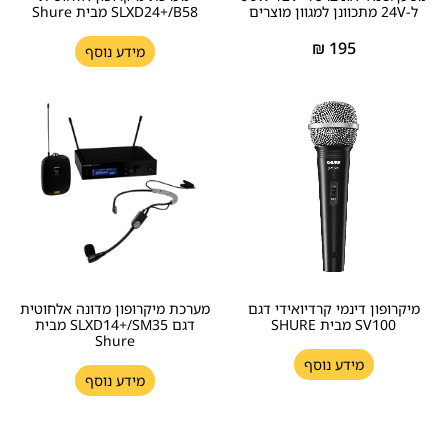
ל-24V מתכוונן למגוון מוצרים
SLXD24+/B58 מבית Shure
₪
195
מידע נוסף
מיקרופון דינמי קרדיואידי דגם
מערכת מיקרופון מדונה אלחוטית
SV100 מבית SHURE
דגם SLXD14+/SM35 מבית
Shure
מידע נוסף
מידע נוסף