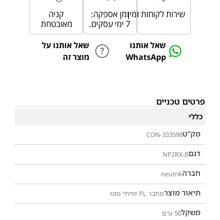
שירות לקוחות זמין
זמן אספקה:
קניה
7 ימי עסקים.
מאובטחת
שאל אותנו
שאל אותנו על
WhatsApp
מוצר זה
פרטים טכניים
כללי
מק"ט
CON-333598
דגם
NP2RX-B
חברה
neutrik
תיאור מוצר
מחבר PL זוויתי מונו
משקל
50 גרם