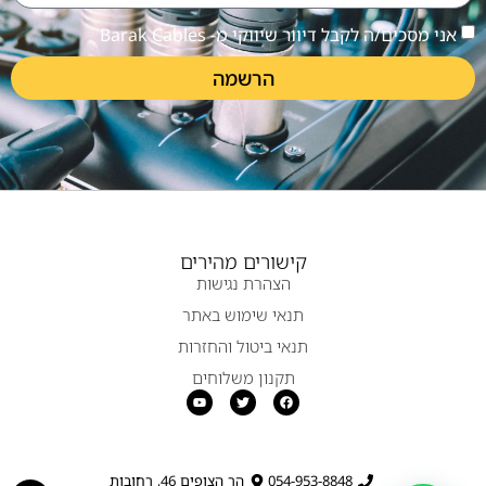
אני מסכים/ה לקבל דיוור שיווקי מ- Barak Cables
הרשמה
קישורים מהירים
הצהרת נגישות
תנאי שימוש באתר
תנאי ביטול והחזרות
תקנון משלוחים
054-953-8848
הר הצופים 46, רחובות