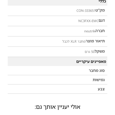
כללי
מק"ט
CON-333651
דגם
NC3FXX-EMC
חברה
neutrik
תיאור מוצר
מחבר XLR לכבל
משקל
50 גרם
מאפיינים עיקריים
סוג מחבר
גמישות
צבע
אולי יעניין אותך גם: