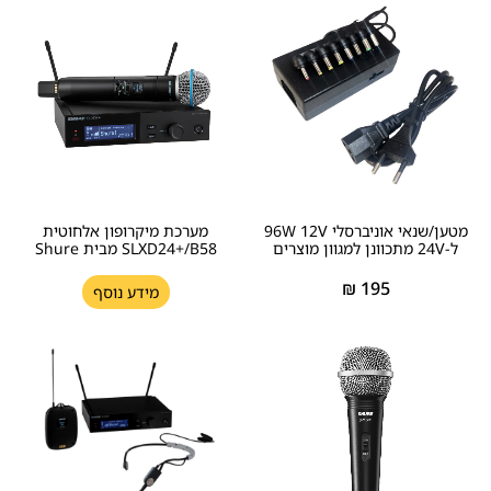
מטען/שנאי אוניברסלי 96W 12V
מערכת מיקרופון אלחוטית
ל-24V מתכוונן למגוון מוצרים
SLXD24+/B58 מבית Shure
₪
195
מידע נוסף