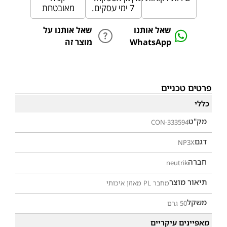
7 ימי עסקים.
מאובטחת
שאל אותנו
שאל אותנו על
WhatsApp
מוצר זה
פרטים טכניים
כללי
מק"ט
CON-333594
דגם
NP3X
חברה
neutrik
תיאור מוצר
מחבר PL מאוזן איכותי
משקל
50 גרם
מאפיינים עיקריים