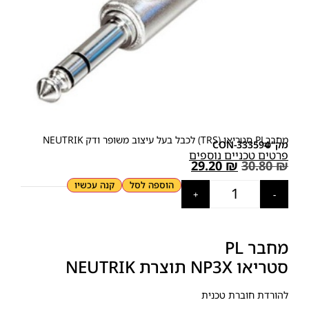
מחברPL סטריאו (
TRS
) לכבל בעל עיצוב משופר ודק
NEUTRIK
מק"ט
CON-333594
פרטים טכניים נוספים
29.20
₪
30.80
₪
הוספה לסל
קנה עכשיו
+
-
מחבר PL
סטריאו
NP3X
תוצרת
NEUTRIK
להורדת חוברת טכנית