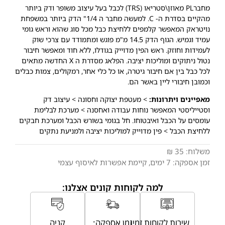
מחברPL מאוזן\סטריאו (
TRS
) לכבל בעל עיצוב משופר ודק ביותר
מהקיים בסדרת ה- C. למעשה מחבר ה 1/4" הדק ביותר במשפחת
נויטראק המאפשר קלמפים ללחיצת כבל מכל סוג שהוא וראש גומי
עמיד וגמיש. הגוף הדק 14.5 מ"מ פוגש ומתמודד עם צרכי שוק
לעמידות וחוזק. ראש הפין מדוייק בגודלו, ללא חוד ומאפשר חיבור
נטול ניתוקים ומוליכות יציבה. הפלאג מסדרת ה X החדשה מתאים
לכל כבל בין אם חיבור גיטרה, או כל כלי אחר, רמקולים, צמות כבלים
וכמובן חיבורי ליין באשר הם.
מאפיינים ויתרונות:
> מעטפת יצוקה וחסונה > עיצוב דק
וסטייליסטי המאפשר נוחות עבודה ואחסנה > מערכת לבלימת
עומסים על הכבל ואיבטוחו. חל בגומי בשורש הכבל ומערכת חבקים
ללחיצת הכבל > פין מדוייק למוליכות יציבה ולמניעת נתקים
משלוח:
35 ₪
זמן אספקה:
7
ימים
, קיימת אפשרות לאיסוף עצמי
למה לקוחות קונים אצלנו:
שירות לקוחות זמין
זמן אספקה:
קניה