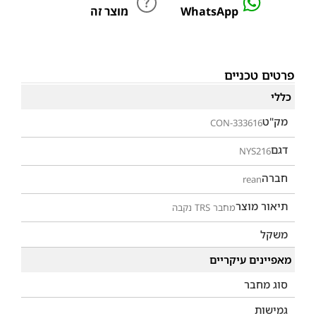
WhatsApp
מוצר זה
פרטים טכניים
כללי
מק"ט
CON-333616
דגם
NYS216
חברה
rean
תיאור מוצר
מחבר TRS נקבה
משקל
מאפיינים עיקריים
סוג מחבר
גמישות