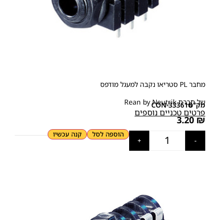
מחבר PL סטריאו נקבה למעגל מודפס
של חברת Rean by Neutrik
מק"ט
CON-333616
פרטים טכניים נוספים
3.20
₪
הוספה לסל
קנה עכשיו
+
-