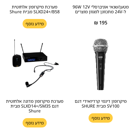
מטען/שנאי אוניברסלי 96W 12V
מערכת מיקרופון אלחוטית
ל-24V מתכוונן למגוון מוצרים
SLXD24+/B58 מבית Shure
₪
195
מידע נוסף
מיקרופון דינמי קרדיואידי דגם
מערכת מיקרופון מדונה אלחוטית
SV100 מבית SHURE
דגם SLXD14+/SM35 מבית
Shure
מידע נוסף
מידע נוסף