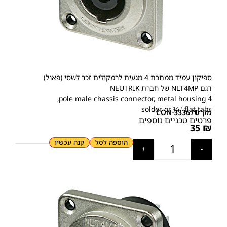
ספיקון עמיד ממתכת 4 מגעים לרמקולים זכר לשסי (פאנל)
דגם NLT4MP של חברת
NEUTRIK
4 pole male chassis connector, metal housing,
solder or ¼" flat tabs
מק"ט
CON-333671
פרטים טכניים נוספים
35
₪
הוספה לסל
קנה עכשיו
+
-