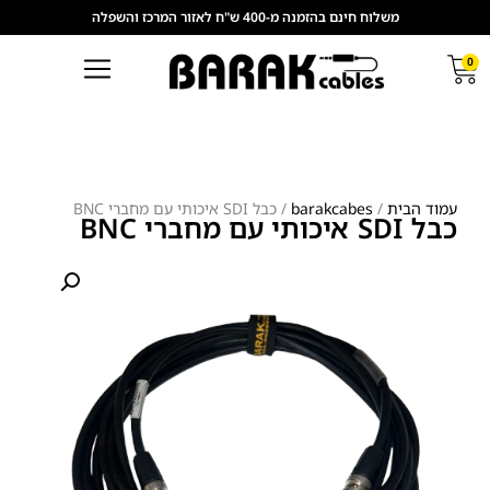
משלוח חינם בהזמנה מ-400 ש"ח לאזור המרכז והשפלה
0
עמוד הבית
/
barakcabes
/ כבל SDI איכותי עם מחברי BNC
כבל SDI איכותי עם מחברי BNC