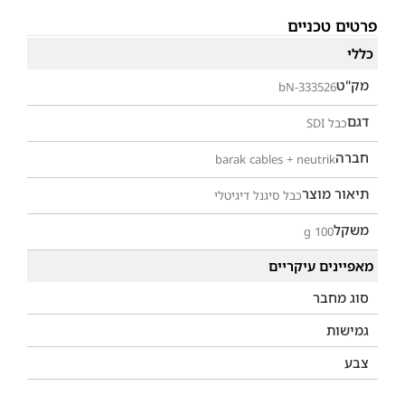
פרטים טכניים
כללי
מק"ט
bN-333526
דגם
כבל SDI
חברה
barak cables + neutrik
תיאור מוצר
כבל סיגנל דיגיטלי
משקל
100 g
מאפיינים עיקריים
סוג מחבר
גמישות
צבע