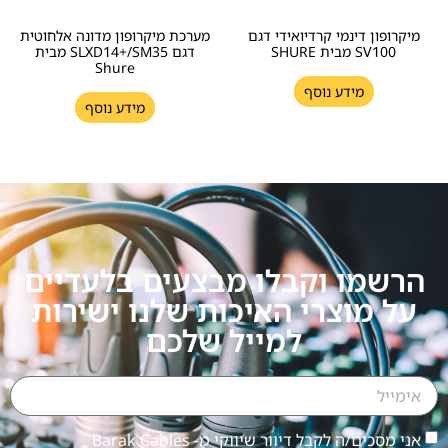
מיקרופון דינמי קרדיואידי דגם
מערכת מיקרופון מדונה אלחוטית
SV100 מבית SHURE
דגם SLXD14+/SM35 מבית
Shure
מידע נוסף
מידע נוסף
הרשמו וקבלו מבצעים בלעדיים
על מוצרי האיכות שלנו ישירות
למייל שלכם
אני מסכים/ה לקבל דיוור שיווקי מ- Barak Cables