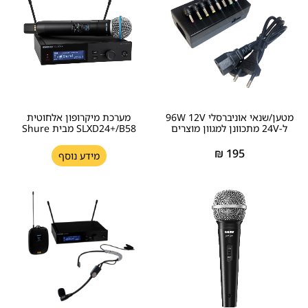
מטען/שנאי אוניברסלי 96W 12V
מערכת מיקרופון אלחוטית
ל-24V מתכוונן למגוון מוצרים
SLXD24+/B58 מבית Shure
₪
195
מידע נוסף