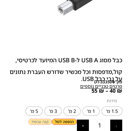
כבל מסוג USB A ל-USB B המיועד לכרטיסי,
קול,מדפסות וכל מכשיר שדורש העברת נתונים
על גבי כבל USB.
מק"ט
DT-333501
פרטים טכניים נוספים
55
₪
–
40
₪
מידות
1.5 מ'
1 מ'
2 מ'
3 מ'
5 מ'
הוספה לסל
קנה עכשיו
+
-