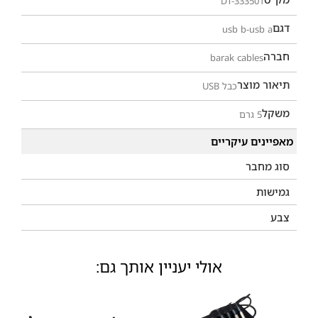
DT-333501
דגם
usb b-usb a
חברה
barak cables
תיאור מוצר
כבל USB
משקל
5 גרם
מאפיינים עיקריים
סוג מחבר
גמישות
צבע
אולי יעניין אותך גם: