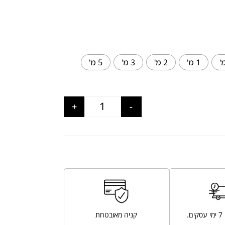
1 מ'
2 מ'
3 מ'
5 מ'
+
-
.
קניה מאובטחת