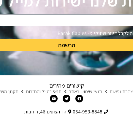
ת שלנו ישירות למייל 
ל דיוור שיווקי מ- Barak Cables
הרשמה
קישורים מהירים
הרת נגישות
תנאי שימוש באתר
תנאי ביטול והחזרות
תקנון משל
054-953-8848
הר הצופים 46, רחובות