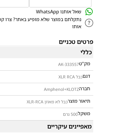
שאל אותנו WhatsApp
נתקלתם במוצר שלא מופיע באתר? צרו קש
אותו
פרטים טכניים
כללי
מק"ט
AK-333557
דגם
כבל XLR RCA
חברה
Amphenol+KLOTZ
תיאור מוצר
כבל לא מאוזן XLR-RCA
משקל
500 גרם
מאפיינים עיקריים