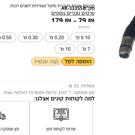
מבטיח איכות העברת סיגנל ועמידות לשנים רבות.
מק"ט
AK-333557
פרטים טכניים נוספים
179
₪
–
79
₪
מידות
0.10 מ'
0.20 מ'
0.30 מ'
0.50 מ'
7 מ'
10 מ'
הוספה לסל
קנה עכשיו
משלוח:
35 ₪
זמן אספקה:
7
ימים
, קיימת אפשרות לאיסוף עצמי
למה לקוחות קונים אצלנו:
שירות לקוחות זמין
זמן אספקה: 7 ימי עסקים