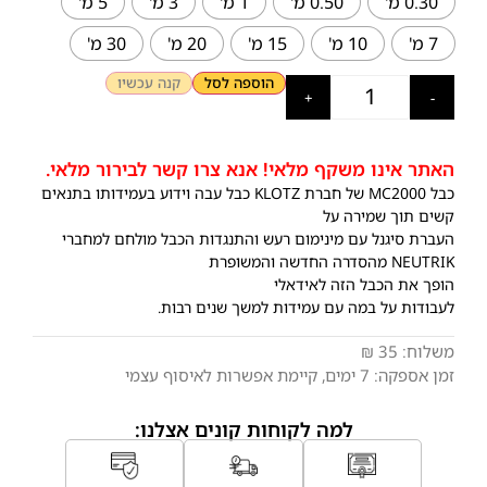
0.30 מ'
0.50 מ'
1 מ'
3 מ'
5 מ'
7 מ'
10 מ'
15 מ'
20 מ'
30 מ'
הוספה לסל
קנה עכשיו
+
-
האתר אינו משקף מלאי! אנא צרו קשר לבירור מלאי.
כבל MC2000 של חברת KLOTZ כבל עבה וידוע בעמידותו בתנאים
קשים תוך שמירה על
העברת סיגנל עם מינימום רעש והתנגדות הכבל מולחם למחברי
NEUTRIK מהסדרה החדשה והמשופרת
הופך את הכבל הזה לאידאלי
לעבודות על במה עם עמידות למשך שנים רבות.
משלוח:
35 ₪
זמן אספקה:
7
ימים
, קיימת אפשרות לאיסוף עצמי
למה לקוחות קונים אצלנו: