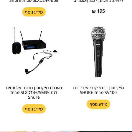
ל-24V מתכוונן למגוון מוצרים
SLXD24+/B58 מבית Shure
₪
195
מידע נוסף
מיקרופון דינמי קרדיואידי דגם
מערכת מיקרופון מדונה אלחוטית
SV100 מבית SHURE
דגם SLXD14+/SM35 מבית
Shure
מידע נוסף
מידע נוסף