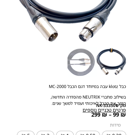
כבל klotz עבה במיוחד דגם הכבל MC-2000
בשילוב מחברי NEUTRIK מהסדרה החדשה,
הופך את הכבל לאיכותי ועמיד למשך שנים.
מק"ט
NK-333501
פרטים טכניים נוספים
299
₪
–
99
₪
מידות