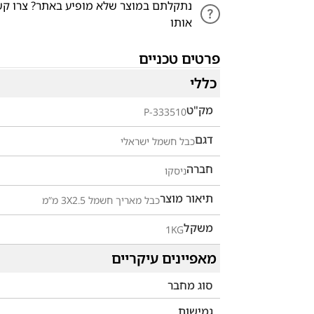
נתקלתם במוצר שלא מופיע באתר? צרו קש
אותו
פרטים טכניים
כללי
מק"ט
P-333510
דגם
כבל חשמל ישראלי
חברה
ניסקו
תיאור מוצר
כבל מאריך חשמל 3X2.5 מ”מ
משקל
1KG
מאפיינים עיקריים
סוג מחבר
גמישות