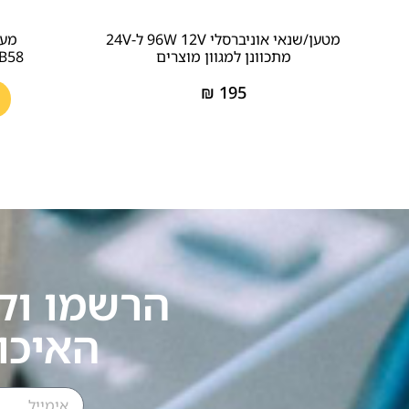
מטען/שנאי אוניברסלי 96W 12V ל-24V
מער
מתכוונן למגוון מוצרים
4+/B58
₪
195
הרשמו וק
האיכו