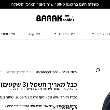
משלוח חינם בהזמנה מ-400 ש"ח לאזור המרכז והשפלה
המוצרים
כבלים מוכנים
צור קשר
מיקרופונים
עמוד הבית
/
Uncategorized
/ כבל מאריך חשמל (3 שקעים) 3X2.5 מ”מ
כבל מאריך חשמל (3 שקעים) 3X2.5 מ”מ
כבל נאופרן שחור איכותי גמיש במיוחד ונוח לעבודה,
מצדו האחד שקע של ניסקו מדגם superN3 שחור בעל שני שקעים ישראלי.
מצדו השני תקע ישראלי תלת פיני עשוי פוליקרבונט(PC) באישור מכון התקנים.
מק"ט
P-333510