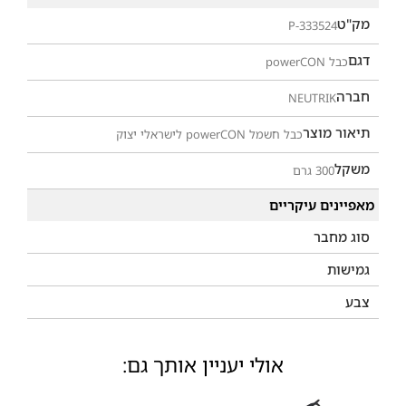
מק"ט
P-333524
דגם
כבל powerCON
חברה
NEUTRIK
תיאור מוצר
כבל חשמל powerCON לישראלי יצוק
משקל
300 גרם
מאפיינים עיקריים
סוג מחבר
גמישות
צבע
אולי יעניין אותך גם: