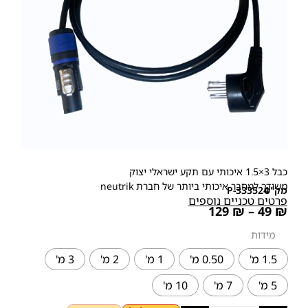
כבל 3×1.5 איכותי עם תקע ישראלי יצוק
משודך למחבר איכותי ביותר של חברת neutrik
מק"ט
P-333524
פרטים טכניים נוספים
129
₪
–
49
₪
מידות
1.5 מ'
0.50 מ'
1 מ'
2 מ'
3 מ'
5 מ'
7 מ'
10 מ'