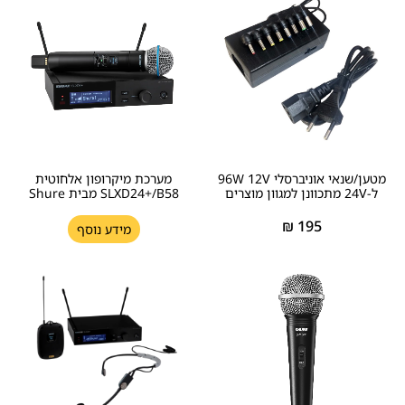
מטען/שנאי אוניברסלי 96W 12V
מערכת מיקרופון אלחוטית
ל-24V מתכוונן למגוון מוצרים
SLXD24+/B58 מבית Shure
₪
195
מידע נוסף