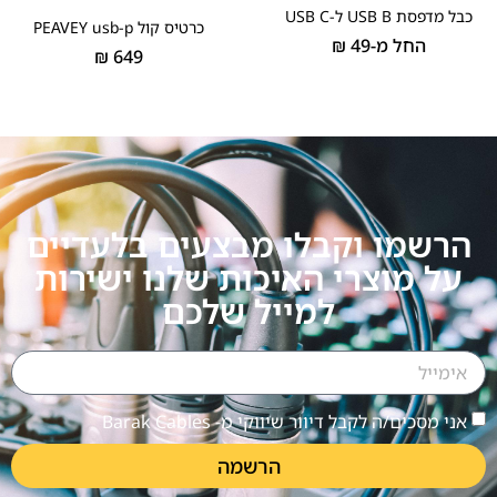
כבל מדפסת USB B ל-USB C
כרטיס קול PEAVEY usb-p
החל מ-
49
₪
₪
649
הרשמו וקבלו מבצעים בלעדיים
על מוצרי האיכות שלנו ישירות
למייל שלכם
אני מסכים/ה לקבל דיוור שיווקי מ- Barak Cables
הרשמה