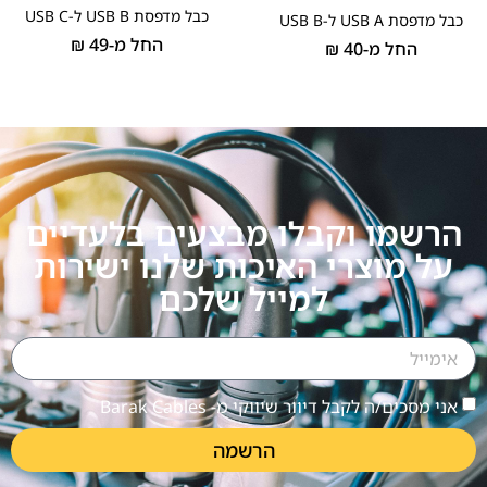
כבל מדפסת USB B ל-USB C
כבל מדפסת USB A ל-USB B
החל מ-
49
₪
החל מ-
40
₪
הרשמו וקבלו מבצעים בלעדיים
על מוצרי האיכות שלנו ישירות
למייל שלכם
אני מסכים/ה לקבל דיוור שיווקי מ- Barak Cables
הרשמה