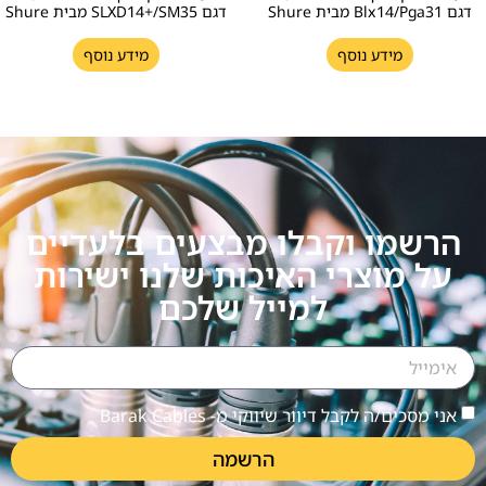
דגם Blx14/Pga31 מבית Shure
דגם SLXD14+/SM35 מבית Shure
מידע נוסף
מידע נוסף
הרשמו וקבלו מבצעים בלעדיים
על מוצרי האיכות שלנו ישירות
למייל שלכם
אני מסכים/ה לקבל דיוור שיווקי מ- Barak Cables
הרשמה